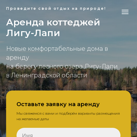
Проведите свой отдых на природе!
Аренда коттеджей
Лигу-Лапи
Новые комфортабельные дома в
аренду
на берегу лесного озера Лигу-Лапи
в Ленинградской области
Оставьте заявку на аренду
Мы свяжемся с вами и подберём варианты размещения
на желаемые даты