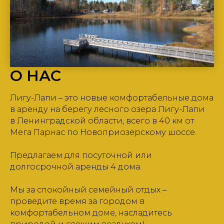
О НАС
Лигу-Лапи – это новые комфортабельные дома
в аренду на берегу лесного озера Лигу-Лапи
в Ленинградской области, всего в 40 км от
Мега Парнас по Новоприозерскому шоссе.
Предлагаем для посуточной или
долгосрочной аренды 4 дома.
Мы за спокойный семейный отдых –
проведите время за городом в
комфортабельном доме, насладитесь